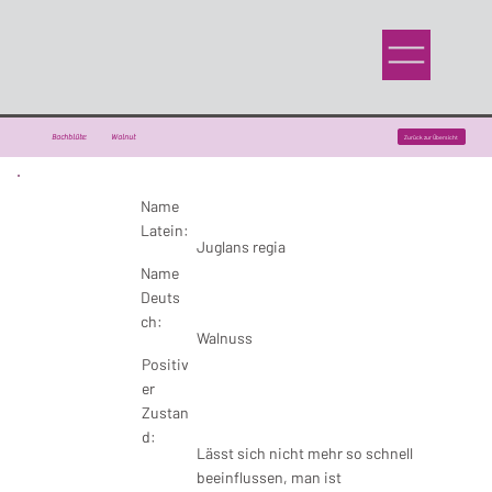
Bachblüte:
Walnut
Zurück zur Übersicht
Name
Latein:
Juglans regia
Name
Deuts
ch:
Walnuss
Positiv
er
Zustan
d:
Lässt sich nicht mehr so schnell
beeinflussen, man ist