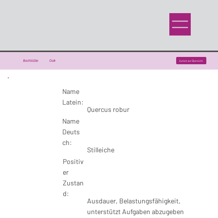
Bachblüte:
Oak
Zurück zur Übersicht
Name
Latein:
Quercus robur
Name
Deuts
ch:
Stilleiche
Positiv
er
Zustan
d:
Ausdauer, Belastungsfähigkeit,
unterstützt Aufgaben abzugeben